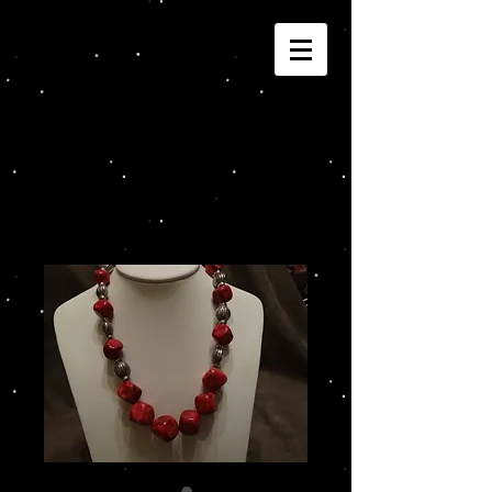
Joannza!
Cart: