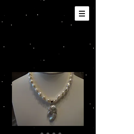
Joannza!
Cart: